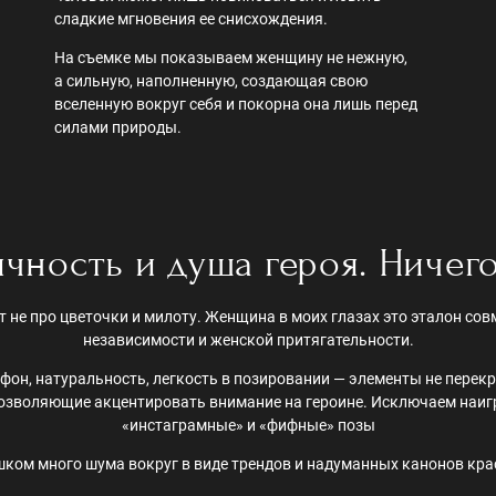
сладкие мгновения ее снисхождения.
На съемке мы показываем женщину не нежную,
а сильную, наполненную, создающая свою
вселенную вокруг себя и покорна она лишь перед
силами природы.
ичность и душа героя. Ничег
т не про цветочки и милоту. Женщина в моих глазах это эталон со
независимости и женской притягательности.
он, натуральность, легкость в позировании — элементы не пере
позволяющие акцентировать внимание на героине. Исключаем наиг
«инстаграмные» и «фифные» позы
ком много шума вокруг в виде трендов и надуманных канонов кр