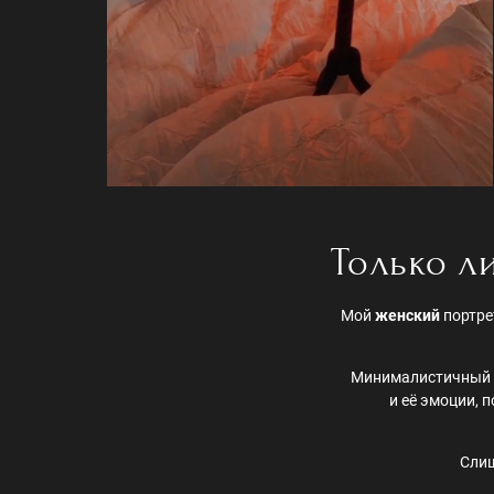
Только л
Мой
женский
портре
Минималистичный ф
и её эмоции, 
Слиш