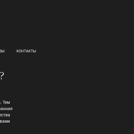
ВЫ
КОНТАКТЫ
а?
. Тем
ванная
ества
 вами