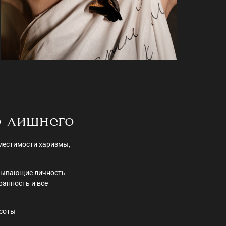
о лишнего
вместимости харизмы,
крывающие личность
ранность и все
асоты