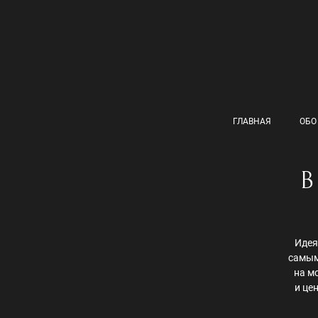
ГЛАВНАЯ
ОБО
В
Идея
самым
на м
и це