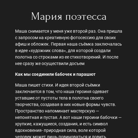
Мария поэтесса
Маша снимается у меня уже второй раз. Она пришла
с запросом на креативную фотосессию для своих
афиш и обложек. Первая наша съёмка заключалась
в идее «художник слова», для которой создали
полотна со строками из ее стихотворений. И после
нее сразу же осуществили досъем
Как мы соединили бабочек и парашют
Маша пишет стихи. И идея второй съёмки
заключается в том, что наша героиня одевает
уставшие от пустоты тела в полотна своего
творчества, создавая в них новые формы чувств.
Пространство напоминает мастерскую —
непонятная и пустая. А вот наши героини бабочки —
хрупкие, кажущиеся, создания, и есть символ
вдохновения- природная сила, воле которой
человек может лишь повиноваться и ловить